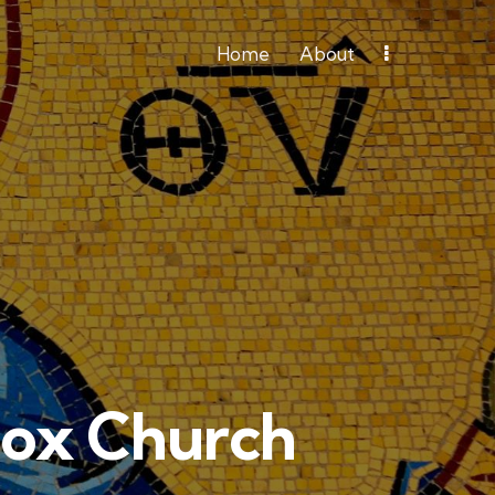
Home
About
Home
About
Spiritual Organization
dox Church