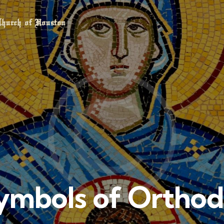
Church of Houston
ch of Houston
Symbols of Ortho