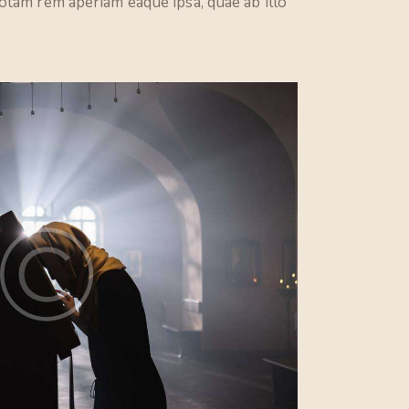
otam rem aperiam eaque ipsa, quae ab illo