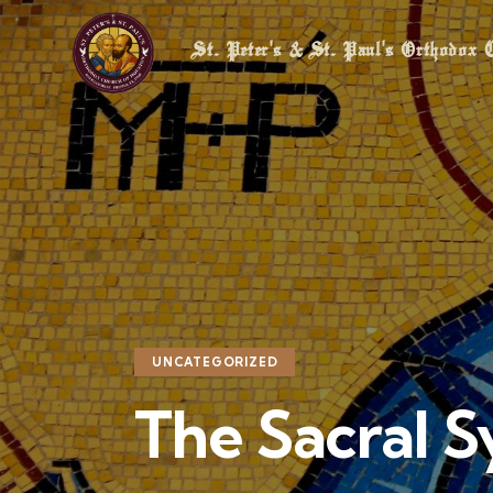
St. Peter's & St. Paul's Orthodox 
St. Peter's & St. Paul's Orthodox Chur
UNCATEGORIZED
The Sacral 