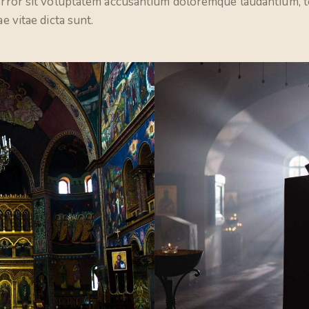
 error sit voluptatem accusantium doloremque laudantium, t
e vitae dicta sunt.